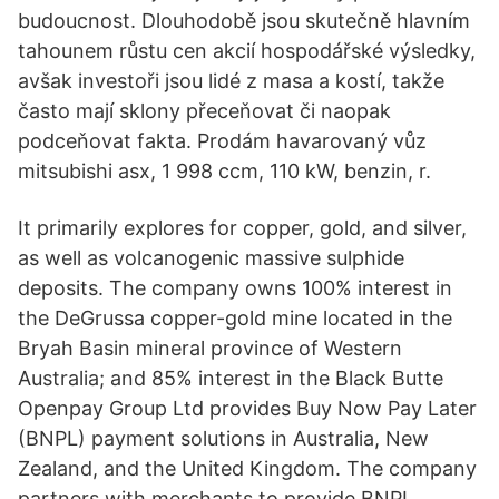
budoucnost. Dlouhodobě jsou skutečně hlavním
tahounem růstu cen akcií hospodářské výsledky,
avšak investoři jsou lidé z masa a kostí, takže
často mají sklony přeceňovat či naopak
podceňovat fakta. Prodám havarovaný vůz
mitsubishi asx, 1 998 ccm, 110 kW, benzin, r.
It primarily explores for copper, gold, and silver,
as well as volcanogenic massive sulphide
deposits. The company owns 100% interest in
the DeGrussa copper-gold mine located in the
Bryah Basin mineral province of Western
Australia; and 85% interest in the Black Butte
Openpay Group Ltd provides Buy Now Pay Later
(BNPL) payment solutions in Australia, New
Zealand, and the United Kingdom. The company
partners with merchants to provide BNPL