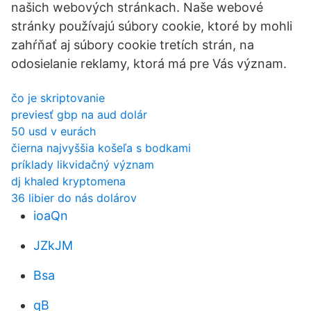
našich webových stránkach. Naše webové
stránky používajú súbory cookie, ktoré by mohli
zahŕňať aj súbory cookie tretích strán, na
odosielanie reklamy, ktorá má pre Vás význam.
čo je skriptovanie
previesť gbp na aud dolár
50 usd v eurách
čierna najvyššia košeľa s bodkami
príklady likvidačný význam
dj khaled kryptomena
36 libier do nás dolárov
ioaQn
JZkJM
Bsa
qB