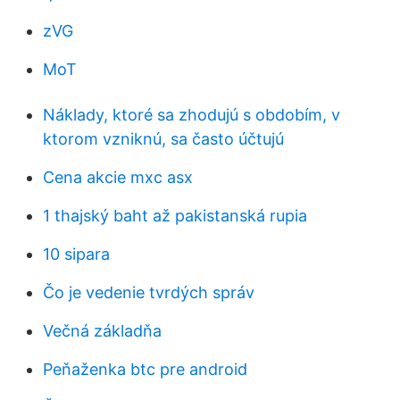
zVG
MoT
Náklady, ktoré sa zhodujú s obdobím, v
ktorom vzniknú, sa často účtujú
Cena akcie mxc asx
1 thajský baht až pakistanská rupia
10 sipara
Čo je vedenie tvrdých správ
Večná základňa
Peňaženka btc pre android