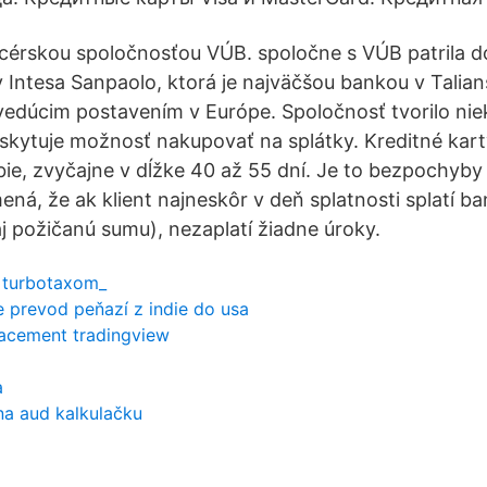
cérskou spoločnosťou VÚB. spoločne s VÚB patrila 
 Intesa Sanpaolo, ktorá je najväčšou bankou v Talia
vedúcim postavením v Európe. Spoločnosť tvorilo nie
poskytuje možnosť nakupovať na splátky. Kreditné kart
e, zvyčajne v dĺžke 40 až 55 dní. Je to bezpochyby 
ná, že ak klient najneskôr v deň splatnosti splatí ba
j požičanú sumu), nezaplatí žiadne úroky.
 turbotaxom_
e prevod peňazí z indie do usa
racement tradingview
a
na aud kalkulačku