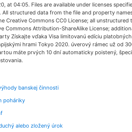
 at 04:05. Files are available under licenses specifi
. All structured data from the file and property name
the Creative Commons CC0 License; all unstructured te
ve Commons Attribution-ShareAlike License; additio
arty Získajte vďaka Visa limitovanú edíciu platobných
pijskými hrami Tokyo 2020. úverový rámec už od 300
kartou máte prvých 10 dní automaticky poistený, špec
estovania.
ýhody banskej činnosti
n poháriky
af
duchý alebo zložený úrok