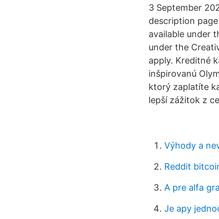
3 September 2020,
description page
available under 
under the Creati
apply. Kreditné k
inšpirovanú Olym
ktorý zaplatíte 
lepší zážitok z c
Výhody a nev
Reddit bitcoi
A pre alfa gr
Je apy jedno