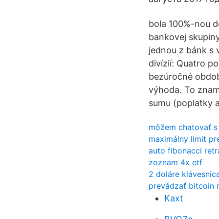
bola 100%-nou d
bankovej skupiny
jednou z bánk s 
divízií: Quatro 
bezúročné obdobi
výhoda. To zname
sumu (poplatky a
môžem chatovať s
maximálny limit pr
auto fibonacci ret
zoznam 4x etf
2 doláre klávesnic
prevádzať bitcoin 
Kaxt