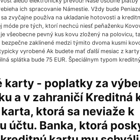
vosť alebo elektronický prevod! Naše osobné platby
ebieha ich spracovanie Námestie. Vždy bude Peniaze 
é sa zvyčajne používa na ukladanie hotovosti a kredit
j móde pre tých, ktorí nechcú niesť peňaženku Kov
je všeobecne pevný kus kovu zložený na polovicu, t
sú bezpečne zaklinené medzi týmito dvoma kusmi kov
 typicky vyrobené Ak budete mať ďalší mesiac z kart
ilná splátka bude 75 EUR. Špeciálnym typom kreditnýc
 karty - poplatky za výbe
u a v zahraničí Kreditná k
karta, ktorá sa neviaže k
 účtu. Banka, ktorá posk
kreditnú kartu mu schváli