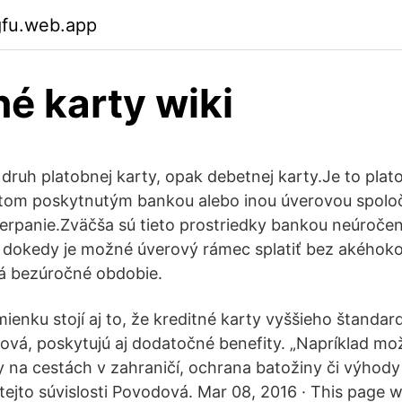
gfu.web.app
né karty wiki
 druh platobnej karty, opak debetnej karty.Je to plat
itom poskytnutým bankou alebo inou úverovou spolo
rpanie.Zväčša sú tieto prostriedky bankou neúroče
 dokedy je možné úverový rámec splatiť bez akéhoko
lá bezúročné obdobie.
enku stojí aj to, že kreditné karty vyššieho štandard
inová, poskytujú aj dodatočné benefity. „Napríklad mo
ky na cestách v zahraničí, ochrana batožiny či výhody
tejto súvislosti Povodová. Mar 08, 2016 · This page w