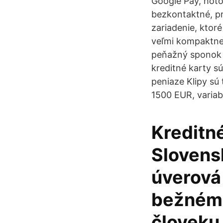
Google Pay, hoto
bezkontaktné, pr
zariadenie, ktor
veľmi kompaktne
peňažný sponok 
kreditné karty 
peniaze Klipy sú
1500 EUR, variab
Kreditné
Slovensk
úverová 
bežnému
človeku 