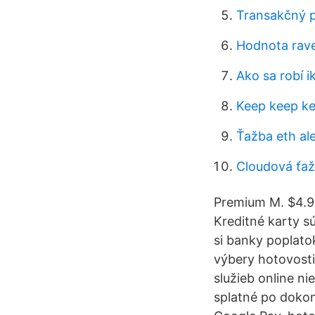
Transakčný p
Hodnota rav
Ako sa robí i
Keep keep ke
Ťažba eth al
Cloudová ťaž
Premium M. $4.9
Kreditné karty s
si banky poplato
výbery hotovosti
služieb online ni
splatné po dokon