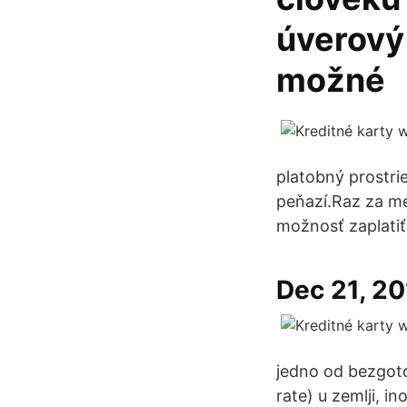
úverový 
možné
platobný prostri
peňazí.Raz za me
možnosť zaplatiť
Dec 21, 2
jedno od bezgoto
rate) u zemlji, i