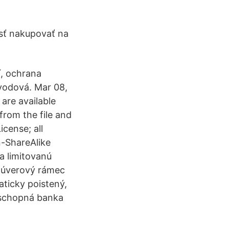
osť nakupovať na
í, ochrana
ovodová. Mar 08,
are available
 from the file and
cense; all
n-ShareAlike
a limitovanú
. úverový rámec
aticky poistený,
á schopná banka