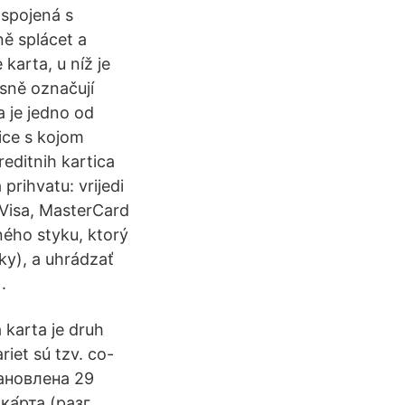
 spojená s
ě splácet a
karta, u níž je
esně označují
 je jedno od
ice s kojom
kreditnih kartica
prihvatu: vrijedi
 Visa, MasterCard
ného styku, ktorý
ky), a uhrádzať
.
karta je druh
iet sú tzv. co-
тановлена 29
а́рта (разг.