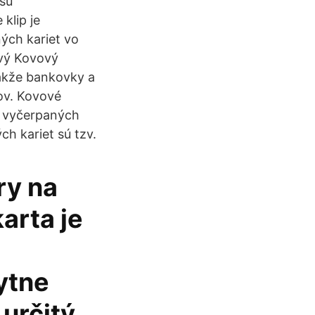
 sú
klip je
ných kariet vo
ový Kovový
akže bankovky a
ov. Kovové
y vyčerpaných
h kariet sú tzv.
ry na
arta je
ytne
 určitý