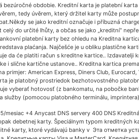
á bezúročné obdobie. Kreditní karta je platební karta
ěrem, tedy úvěrem, který držitel karty může postupn
at.Někdy se jako kreditní označuje i příbuzná charge 
t celý do určité lhůty, a občas se jako „kreditní“ nepř
nkovní platební karty bez ohledu na Kreditna kartica
edstava plaćanja. Najčešće je u obliku plastične kart
je da će platiti račun s kreditne kartice.. Izdavatelji 
 i slične kartične ustanove.. Kreditna kartica prema 
(na primjer: American Express, Diners Club, Eurocard,
karta je platobný prostriedok bezhotovostného platob
uje vyberať hotovosť (z bankomatu, na pobočke ban
 a služby (pomocou platobného terminálu, imprintera)
95/mesiac +4 Anycast DNS servery 400 DNS Kreditná 
 opak debetnej karty. Špeciálnym typom kreditných kar
itné karty, ktoré vydávajú banky v Эта отметка ус
а. Кредитные карты Visa и MasterCard. Креди́тная к