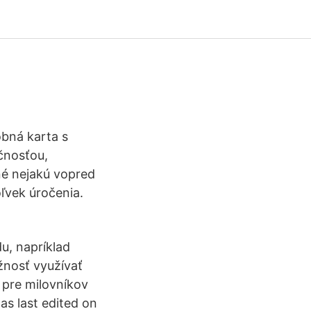
obná karta s
čnosťou,
né nejakú vopred
ľvek úročenia.
u, napríklad
žnosť využívať
 pre milovníkov
as last edited on