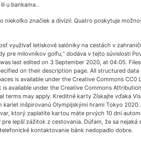
li u bankama..
lo niekoľko značiek a divízií: Quatro poskytuje možn
sť využívať letiskové salóniky na cestách v zahranič
dy pre milovníkov golfu,“ dodáva v tejto súvislosti P
was last edited on 3 September 2020, at 04:05. Files 
ecified on their description page. All structured data
ces is available under the Creative Commons CC0 Li
t is available under the Creative Commons Attributio
al terms may apply. Kreditné karty Získajte vďaka Vis
h kariet inšpirovanú Olympijskými hrami Tokyo 2020
ovar, ktorý zaplatíte kartou máte prvých 10 dní autom
 pre lepší zážitok z cestovania. Dúfam, že sa nejak
 telefonické kontaktovanie bánk nedopadlo dobre.