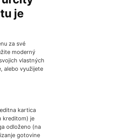
tu je
ěnu za své
yužite moderný
svojich vlastných
, alebo využijete
editna kartica
m kreditom) je
uga odloženo (na
dizanje gotovine