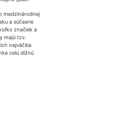
do medzinárodnej
nsku a súčasne
koľko značiek a
y majú tzv.
ich najväčšia
nke celú dlžnú