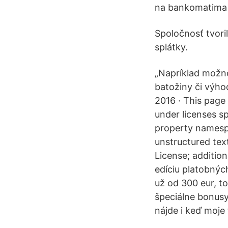
na bankomatima i
Spoločnosť tvori
splátky.
„Napríklad možno
batožiny či výho
2016 · This page 
under licenses sp
property namespa
unstructured tex
License; addition
edíciu platobnýc
už od 300 eur, t
špeciálne bonusy
nájde i keď moje