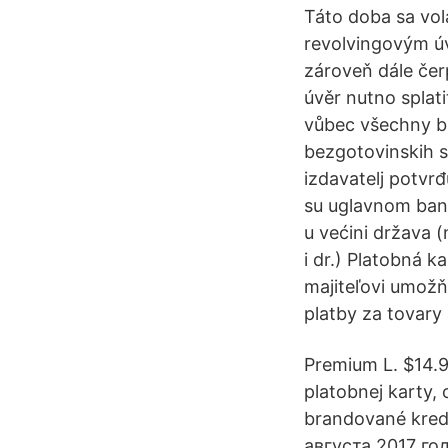
Táto doba sa vol
revolvingovým úv
zároveň dále čerp
úvěr nutno splati
vůbec všechny ba
bezgotovinskih sr
izdavatelj potvrđu
su uglavnom banke
u većini država 
i dr.) Platobná 
majiteľovi umožň
platby za tovary
Premium L. $14.
platobnej karty,
brandované kred
августа 2017 год