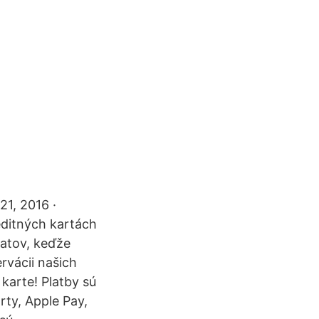
1, 2016 ·
editných kartách
matov, keďže
rvácii našich
 karte! Platby sú
rty, Apple Pay,