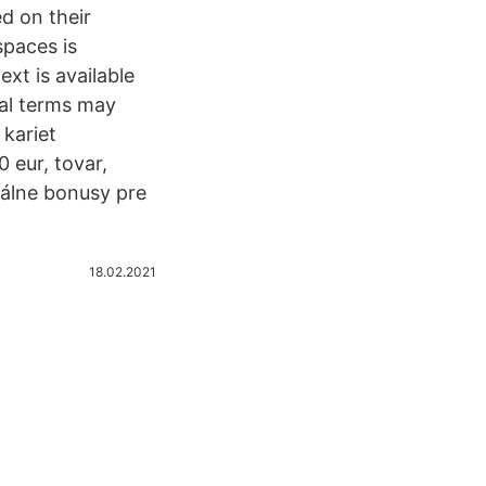
ed on their
spaces is
xt is available
nal terms may
 kariet
 eur, tovar,
iálne bonusy pre
18.02.2021