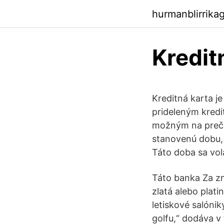
hurmanblirrika
Kredit
Kreditná karta je
prideleným kred
možným na preče
stanovenú dobu,
Táto doba sa vo
Táto banka Za zmi
zlatá alebo plat
letiskové salóni
golfu,“ dodáva v 