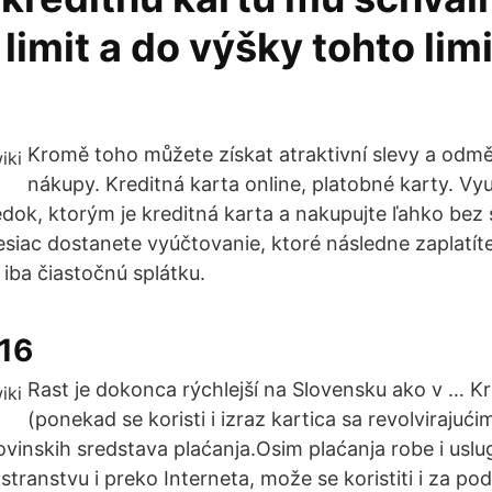
limit a do výšky tohto limi
Kromě toho můžete získat atraktivní slevy a odm
nákupy. Kreditná karta online, platobné karty. V
edok, ktorým je kreditná karta a nakupujte ľahko bez 
siac dostanete vyúčtovanie, ktoré následne zaplatíte
 iba čiastočnú splátku.
016
Rast je dokonca rýchlejší na Slovensku ako v … Kr
(ponekad se koristi i izraz kartica sa revolvirajući
vinskih sredstava plaćanja.Osim plaćanja robe i usl
nostranstvu i preko Interneta, može se koristiti i za po