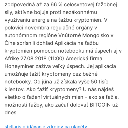
zodpovedná až za 66 % celosvetovej ťažobnej
sily, aktívne bojuje proti nezákonnému
využívaniu energie na ťažbu kryptomien. V
polovici novembra regulačné orgány v
autonómnom regióne Vnútorné Mongolsko v
Číne sprísnili dohľad Aplikácia na ťažbu
kryptomien pomocou notebooku má úspech aj v
Afrike 27.08.2018 (11:00) Americká firma
Honeyminer zažíva veľký úspech. Jej aplikácia
umožňuje ťažiť kryptomeny cez bežné
notebooky. Od júna už získala vyše 50 tisíc
klientov. Ako ťažiť kryptomeny? U nás nájdeš
všetko o ťažení virtuálnych mien - ako sa ťažia,
možnosti ťažby, ako začať dolovať BITCOIN už
dnes.
stellaris pridávanie zdrojov na planéty