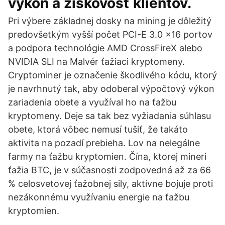
výkon a ziskovosť klientov.
Pri výbere základnej dosky na mining je dôležitý
predovšetkým vyšší počet PCI-E 3.0 x16 portov
a podpora technológie AMD CrossFireX alebo
NVIDIA SLI na Malvér ťažiaci kryptomeny.
Cryptominer je označenie škodlivého kódu, ktorý
je navrhnutý tak, aby odoberal výpočtový výkon
zariadenia obete a využíval ho na ťažbu
kryptomeny. Deje sa tak bez vyžiadania súhlasu
obete, ktorá vôbec nemusí tušiť, že takáto
aktivita na pozadí prebieha. Lov na nelegálne
farmy na ťažbu kryptomien. Čína, ktorej mineri
ťažia BTC, je v súčasnosti zodpovedná až za 66
% celosvetovej ťažobnej sily, aktívne bojuje proti
nezákonnému využívaniu energie na ťažbu
kryptomien.