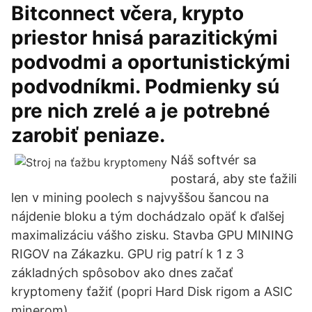
Bitconnect včera, krypto
priestor hnisá parazitickými
podvodmi a oportunistickými
podvodníkmi. Podmienky sú
pre nich zrelé a je potrebné
zarobiť peniaze.
Náš softvér sa
postará, aby ste ťažili
len v mining poolech s najvyššou šancou na
nájdenie bloku a tým dochádzalo opäť k ďalšej
maximalizáciu vášho zisku. Stavba GPU MINING
RIGOV na Zákazku. GPU rig patrí k 1 z 3
základných spôsobov ako dnes začať
kryptomeny ťažiť (popri Hard Disk rigom a ASIC
minerom).