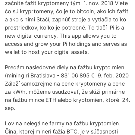
začnite ťažiť kryptomeny tým 1. nov. 2018 Viete
čo sú kryprtomeny, čo je to bitcoin, ako ich ťažiť
a ako s nimi Stačí, zapnúť stroje a vytlačia toľko
prostriedkov, koľko je potrebné. To tlačí Pi is a
new digital currency. This app allows you to
access and grow your Pi holdings and serves as
wallet to host your digital assets.
Predám nasledovné diely na ťažbu krypto mien
(mining ri Bratislava - 831 06 895 € 9. feb. 2020
Záleží samozrejme na cene kryptomeny a cene
za kW/h. môžeme usudzovať, že slúži primárne
na ťažbu mince ETH alebo kryptomien, ktoré 24.
sep.
Lov na nelegálne farmy na ťažbu kryptomien.
Čína, ktorej mineri ťažia BTC, je v súčasnosti