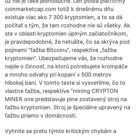
už nie je také jednoduché. Len podľa platformy
coinmarketcap.com totiž k dnešnému dňu
existuje viac ako 7 300 kryptomien, a to sa dá
počítať s tým, že tam rozhodne nie sú všetky. Ak
ste v oblasti kryptomien úplným začiatočníkom,
je pravdepodobné, že netušíte, čo sa skrýva pod
pojmami “ťažba Bitcoinu“, respektíve „ťažba
kryptomien“. Ubezpečujeme vás, že rozhodne
nejde o činnosť, na ktorú potrebujete krompáče
a mnoho odvahy pri kopaní v 500 metrov
hlbokej bani. V tomto texte si vysvetlíme, čo to
vlastne ťažba, respektíve “mining CRYPTON
MINER one predstavuje plne zostavený stroj na
ťažbu kryptomien. Stroj je špeciálne upravený na
ťažbu priamo v domácnosti.
Vyhnite sa preto týmto kritickým chybám a