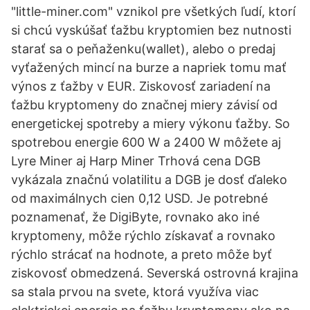
"little-miner.com" vznikol pre všetkých ľudí, ktorí
si chcú vyskúšať ťažbu kryptomien bez nutnosti
starať sa o peňaženku(wallet), alebo o predaj
vyťažených mincí na burze a napriek tomu mať
výnos z ťažby v EUR. Ziskovosť zariadení na
ťažbu kryptomeny do značnej miery závisí od
energetickej spotreby a miery výkonu ťažby. So
spotrebou energie 600 W a 2400 W môžete aj
Lyre Miner aj Harp Miner Trhová cena DGB
vykázala značnú volatilitu a DGB je dosť ďaleko
od maximálnych cien 0,12 USD. Je potrebné
poznamenať, že DigiByte, rovnako ako iné
kryptomeny, môže rýchlo získavať a rovnako
rýchlo strácať na hodnote, a preto môže byť
ziskovosť obmedzená. Severská ostrovná krajina
sa stala prvou na svete, ktorá využíva viac