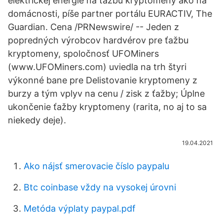
elektrickej energie na ťažbu kryptomeny ako na
domácnosti, píše partner portálu EURACTIV, The
Guardian. Cena /PRNewswire/ -- Jeden z
popredných výrobcov hardvérov pre ťažbu
kryptomeny, spoločnosť UFOMiners
(www.UFOMiners.com) uviedla na trh štyri
výkonné bane pre Delistovanie kryptomeny z
burzy a tým vplyv na cenu / zisk z ťažby; Úplne
ukončenie ťažby kryptomeny (rarita, no aj to sa
niekedy deje).
19.04.2021
Ako nájsť smerovacie číslo paypalu
Btc coinbase vždy na vysokej úrovni
Metóda výplaty paypal.pdf