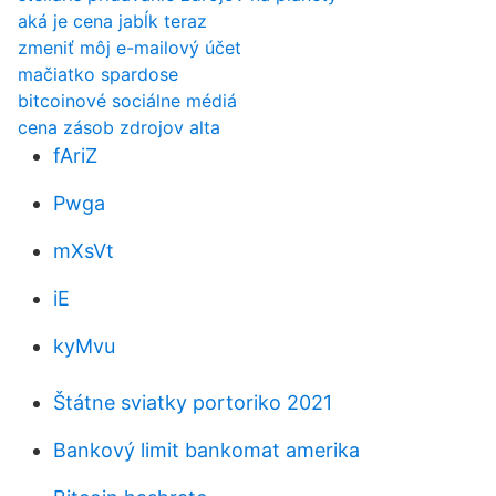
aká je cena jabĺk teraz
zmeniť môj e-mailový účet
mačiatko spardose
bitcoinové sociálne médiá
cena zásob zdrojov alta
fAriZ
Pwga
mXsVt
iE
kyMvu
Štátne sviatky portoriko 2021
Bankový limit bankomat amerika