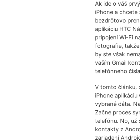
Ak ide o váš prv
iPhone a chcete 
bezdrôtovo preni
aplikáciu HTC Ná
pripojeni Wi-Fi n
fotografie, takž
by ste však nema
vaším Gmail kont
telefónneho čísla
V tomto článku, c
iPhone aplikáciu
vybrané dáta. Na
Začne proces sy
telefónu. No, už
kontakty z Andro
zariadení Androi