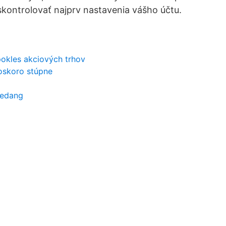
skontrolovať najprv nastavenia vášho účtu.
pokles akciových trhov
oskoro stúpne
ljedang