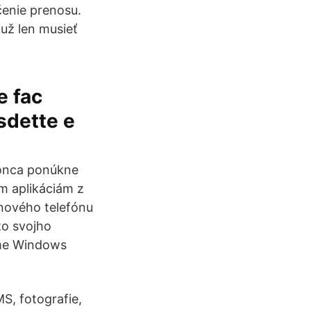
čenie prenosu.
už len musieť
e fac
isdette e
onca ponúkne
im aplikáciám z
 nového telefónu
o svojho
éme Windows
S, fotografie,