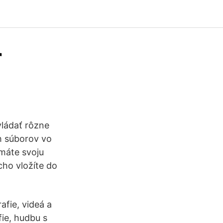
r
vládať rôzne
ch súborov vo
 máte svoju
ho vložíte do
fie, videá a
ie, hudbu s