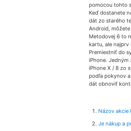
pomocou tohto so
Keď dostanete no
dát zo starého t
Android, môžete
Metodovej 6 to m
kartu, ale najpr
Premiestniť do 
iPhone. Jedným z
iPhone X / 8 zo s
podľa pokynov a 
dát obnoviť kon
Názov akcie
Je nákup a pr