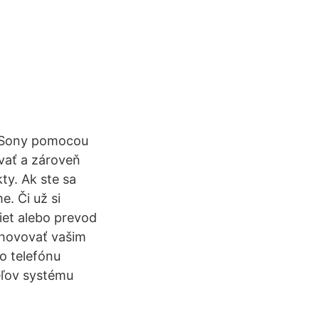
, Sony pomocou
vať a zároveň
y. Ak ste sa
. Či už si
iet alebo prevod
yhovovať vašim
do telefónu
eľov systému