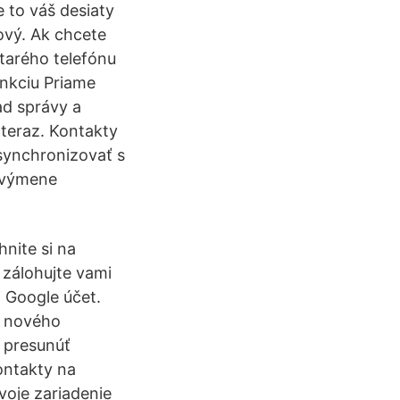
 to váš desiaty
ový. Ak chcete
tarého telefónu
unkciu Priame
ad správy a
 teraz. Kontakty
synchronizovať s
o výmene
hnite si na
 zálohujte vami
 Google účet.
o nového
 presunúť
ontakty na
voje zariadenie