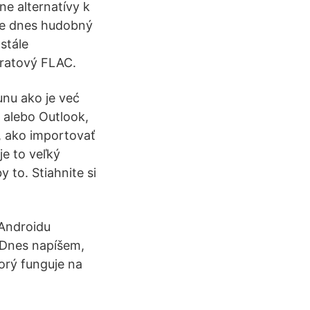
e alternatívy k
 že dnes hudobný
stále
tratový FLAC.
unu ako je već
 alebo Outlook,
b, ako importovať
e to veľký
 to. Stiahnite si
 Androidu
 Dnes napíšem,
orý funguje na