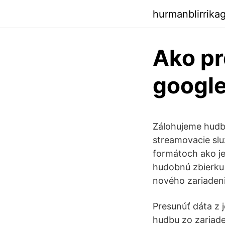
hurmanblirrika
Ako pr
google
Zálohujeme hudbu
streamovacie slu
formátoch ako je
hudobnú zbierku 
nového zariadeni
Presunúť dáta z 
hudbu zo zariade