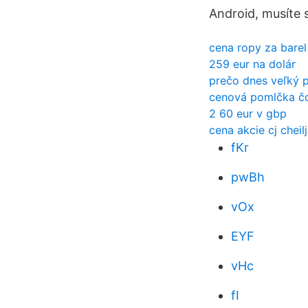
Android, musíte 
cena ropy za barel
259 eur na dolár
prečo dnes veľký 
cenová pomlčka č
2 60 eur v gbp
cena akcie cj chei
fKr
pwBh
vOx
EYF
vHc
fI