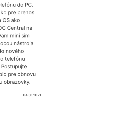
elefónu do PC.
ako pre prenos
m OS ako
OC Central na
Vam mini sim
mocou nástroja
 do nového
o telefónu
. Postupujte
roid pre obnovu
u obrazovky.
04.01.2021