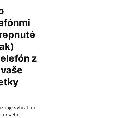
o
lefónmi
prepnuté
ak)
telefón z
 vaše
etky
žňuje vybrať, čo
do nového