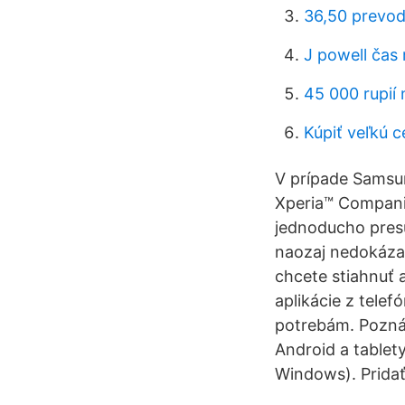
36,50 prevod
J powell čas 
45 000 rupií 
Kúpiť veľkú c
V prípade Samsu
Xperia™ Compani
jednoducho presu
naozaj nedokázal
chcete stiahnuť 
aplikácie z tel
potrebám. Poznámk
Android a tablet
Windows). Pridať