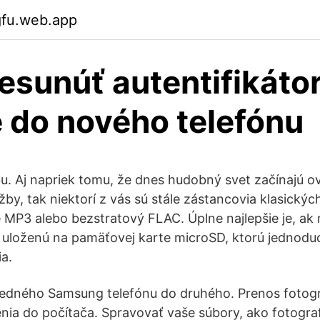
gfu.web.app
esunúť autentifikáto
 do nového telefónu
. Aj napriek tomu, že dnes hudobný svet začínajú o
žby, tak niektorí z vás sú stále zástancovia klasický
 MP3 alebo bezstratový FLAC. Úplne najlepšie je, ak
uloženú na pamäťovej karte microSD, ktorú jednoduc
a.
jedného Samsung telefónu do druhého. Prenos fotogra
nia do počítača. Spravovať vaše súbory, ako fotograf