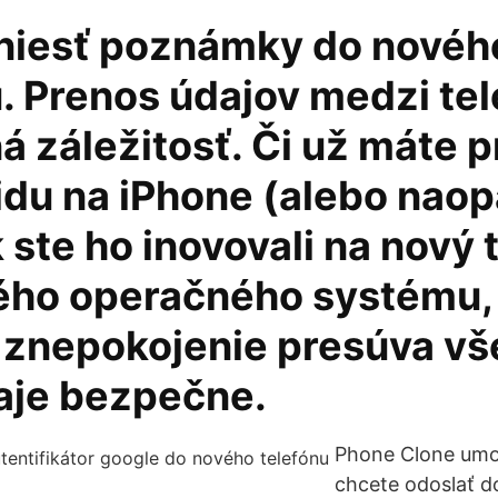
niesť poznámky do novéh
u. Prenos údajov medzi te
á záležitosť. Či už máte 
idu na iPhone (alebo naop
 ste ho inovovali na nový 
tého operačného systému,
 znepokojenie presúva vš
aje bezpečne.
Phone Clone umo
chcete odoslať 