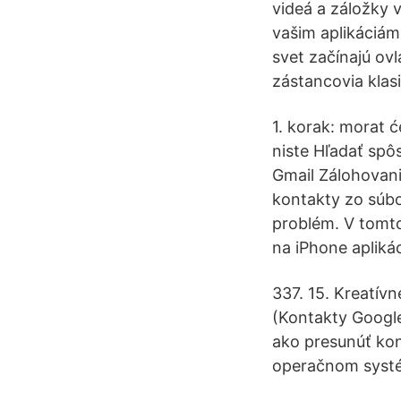
videá a záložky 
vašim aplikáciám
svet začínajú ovl
zástancovia klas
1. korak: morat 
niste Hľadať spô
Gmail Zálohovani
kontakty zo súbo
problém. V tomto
na iPhone apliká
337. 15. Kreatív
(Kontakty Googl
ako presunúť kon
operačnom systé