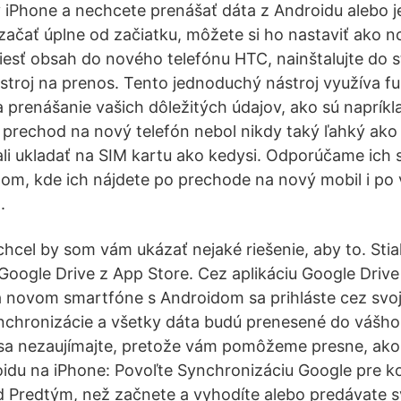
ý iPhone a nechcete prenášať dáta z Androidu alebo je
začať úplne od začiatku, môžete si ho nastaviť ako n
esť obsah do nového telefónu HTC, nainštalujte do s
stroj na prenos. Tento jednoduchý nástroj využíva f
a prenášanie vašich dôležitých údajov, ako sú napríkl
e prechod na nový telefón nebol nikdy taký ľahký ako
li ukladať na SIM kartu ako kedysi. Odporúčame ich 
om, kde ich nájdete po prechode na nový mobil i p
.
hcel by som vám ukázať nejaké riešenie, aby to. Stia
 Google Drive z App Store. Cez aplikáciu Google Drive
 novom smartfóne s Androidom sa prihláste cez svoj
nchronizácie a všetky dáta budú prenesené do vášh
 sa nezaujímajte, pretože vám pomôžeme presne, ako
idu na iPhone: Povoľte Synchronizáciu Google pre k
d Predtým, než začnete a vyhodíte alebo predávate s