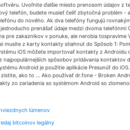
ftvéru. Uvoľnite ďalšie miesto prenosom údajov z t
vý telefón, budete musieť čeliť zbytočná problém - 
elefónu do nového. Ak dva telefóny fungujú rovnaký
 jednoducho prenášať údaje medzi dvoma telefónmi 
a pre zakaznikov v ponuke, ale nerobia tospravime 
v si musite z karty kontakty stiahnut do Spôsob 1: Po
systému iOS môžete importovať kontakty z Androidu
 najpopulárnejších spôsobov pridávania kontaktov d
ystému Android je použitie aplikácie Presunúť do iOS
zistite, ako to … Ako používať dr.fone - Broken And
takty zo zariadenia so systémom Android so zlomeno
 hviezdnych lúmenov
edaj bitcoinov legálny