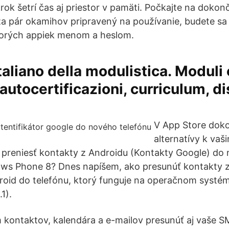
rok šetrí čas aj priestor v pamäti. Počkajte na dokon
a pár okamihov pripravený na používanie, budete sa 
ktorých appiek menom a heslom.
italiano della modulistica. Moduli 
 autocertificazioni, curriculum, d
V App Store dok
alternatívy k vaš
 preniesť kontakty z Androidu (Kontakty Google) do
ws Phone 8? Dnes napíšem, ako presunúť kontakty z
oid do telefónu, ktorý funguje na operačnom syst
1).
kontaktov, kalendára a e-mailov presunúť aj vaše SM