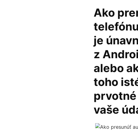
Ako pre
telefón
je únavn
z Andro
alebo ak
toho is
prvotné
vaše úd