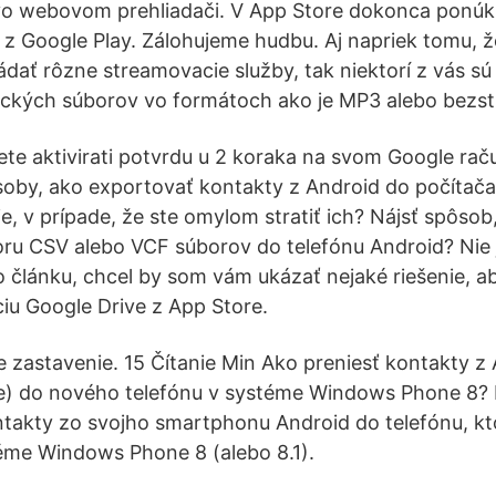
vo webovom prehliadači. V App Store dokonca ponúkn
 z Google Play. Zálohujeme hudbu. Aj napriek tomu,
ádať rôzne streamovacie služby, tak niektorí z vás sú 
ických súborov vo formátoch ako je MP3 alebo bezs
ćete aktivirati potvrdu u 2 koraka na svom Google rač
soby, ako exportovať kontakty z Android do počítača
e, v prípade, že ste omylom stratiť ich? Nájsť spôso
ru CSV alebo VCF súborov do telefónu Android? Nie j
 článku, chcel by som vám ukázať nejaké riešenie, aby
ciu Google Drive z App Store.
ne zastavenie. 15 Čítanie Min Ako preniesť kontakty z
e) do nového telefónu v systéme Windows Phone 8?
takty zo svojho smartphonu Android do telefónu, kt
me Windows Phone 8 (alebo 8.1).