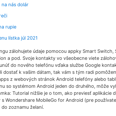
 na nás dolár
reči
na rupie
enu lístka júl 2021
ngu zálohujete údaje pomocou appky Smart Switch
on a pod. Svoje kontakty vo všeobecne viete záloho
núť do nového telefónu vďaka službe Google kontakt
i dostať k vašim dátam, tak vám s tým radi pomôžeme
apps z webových stránok Android telefóny alebo tabl
efónu so systémom Android jeden do druhého, môže v
a: Tutorial nižšie je o tom, ako previesť aplikácie 
y s Wondershare MobileGo for Android (pre používat
 do zoznamu želaní.