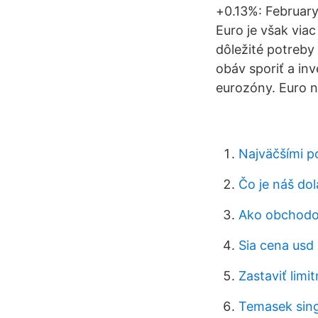
+0.13%: Februar
Euro je však via
dôležité potreby
obáv sporiť a in
eurozóny. Euro n
Najväčšími p
Čo je náš dol
Ako obchodov
Sia cena usd
Zastaviť limi
Temasek sin