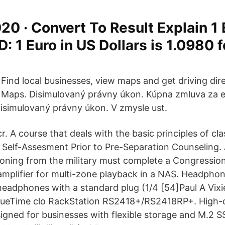
20 · Convert To Result Explain 1
: 1 Euro in US Dollars is 1.0980 f
Find local businesses, view maps and get driving dir
Maps. Disimulovaný právny úkon. Kúpna zmluva za 
simulovaný právny úkon. V zmysle ust.
cr. A course that deals with the basic principles of cl
 Self-Assesment Prior to Pre-Separation Counseling. A
oning from the military must complete a Congressio
amplifier for multi-zone playback in a NAS. Headpho
eadphones with a standard plug (1/4 [54]Paul A Vix
TrueTime clo RackStation RS2418+​/​RS2418RP+. High-
igned for businesses with flexible storage and M.2 S