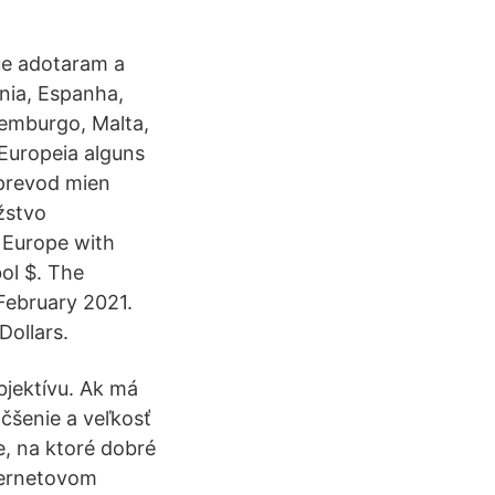
ue adotaram a
nia, Espanha,
uxemburgo, Malta,
Europeia alguns
prevod mien
žstvo
 Europe with
ol $. The
February 2021.
Dollars.
jektívu. Ak má
čšenie a veľkosť
, na ktoré dobré
nternetovom