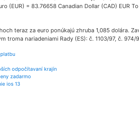
Euro (EUR) = 83.76658 Canadian Dollar (CAD) EUR 
hoch teraz za euro ponúkajú zhruba 1,085 dolára. Za
ým troma nariadeniami Rady (ES): č. 1103/97, č. 974/
 platbu
ších odpočítavaní krajín
 ceny zadarmo
ie ios 13