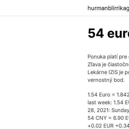
hurmanblirrika
54 eur
Ponuka platí pre
Zľava je čiastoč
Lekárne IZIS je 
vernostný bod.
1.54 Euro = 1.84
last week: 1.54
28, 2021: Sunday
54 CNY = 6.90 E
+0.02 EUR +0.34