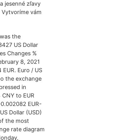
 a jesenné zľavy
x Vytvoríme vám
 was the
.8427 US Dollar
ges Changes %
bruary 8, 2021
4 EUR. Euro / US
 to the exchange
xpressed in
54 CNY to EUR
-0.002082 EUR-
 US Dollar (USD)
of the most
ange rate diagram
Monday,