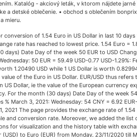
ním. Katalóg - akciový leták, v ktorom nájdete jarné
ke a detské oblečenie. • obchod s oblečením bonpri
a mieru.
 conversion of 1.54 Euro in US Dollar in last 10 days
nge rate has reached to lowest price. 1.54 Euro = 1
30 days) Date Day of the week 50 EUR to USD Chan
 Wednesday: 50 EUR = 59.49 USD-0.77 USD-1.29%: Fe
worth 1.20490 USD while 1 US Dollar is worth 0.8299
he value of the Euro in US Dollar. EUR/USD thus refers
in US Dollar, ie the value of the European currency e
cy. For the month (30 days) Date Day of the week 
s % March 3, 2021: Wednesday: 54 CNY = 6.92 EUR
1, 2021 The page provides the exchange rate of 1.54
ale and conversion rate. Moreover, we added the list 
ons for visualization and the history table with exch
ar (USD) to Euro (EUR) from Monday, 23/11/2020 till 