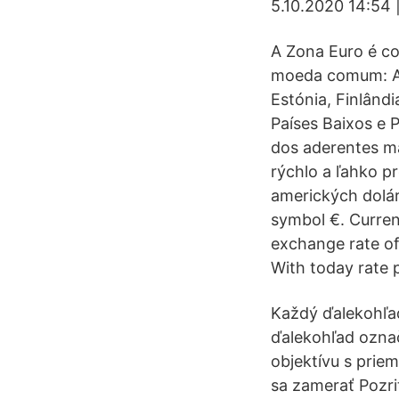
5.10.2020 14:54 |
A Zona Euro é co
moeda comum: Ale
Estónia, Finlândi
Países Baixos e 
dos aderentes m
rýchlo a ľahko p
amerických dolár
symbol €. Curren
exchange rate of
With today rate p
Každý ďalekohľad
ďalekohľad ozna
objektívu s prie
sa zamerať Pozri