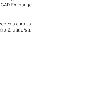
To CAD Exchange
vedenia eura sa
98 a č. 2866/98.