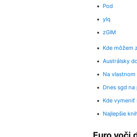
Pod
ylq
zGlM
Kde môžem zm
Austrálsky d
Na vlastnom 
Dnes sgd na 
Kde vymeniť s
Najlepšie kni
Euro voči 