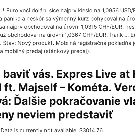
l * Euro voči doláru síce najprv kleslo na 1,0956 USD
a panika a neskôr sa výmenný kurz pohyboval na úrov
sa najprv obchodoval na úrovni 1,0315 CHF/EUR, nes
a už obchodoval na úrovni 1,0367 CHF/EUR, frank … 
. Stav: Nový produkt. Mobilná registračná pokladňa 
na mobilný predaj (stánkový predaj).
 baviť vás. Expres Live a
ft. Majself – Kométa. Ver
á: Ďalšie pokračovanie vl
ny neviem predstaviť
Data is currently not available. $3014.76.