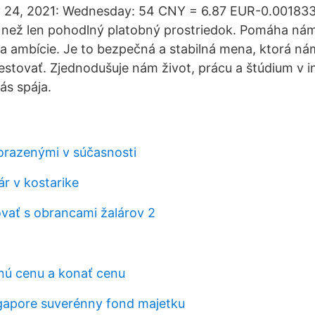
y 24, 2021: Wednesday: 54 CNY = 6.87 EUR-0.0018
c než len pohodlný platobný prostriedok. Pomáha ná
 a ambície. Je to bezpečná a stabilná mena, ktorá n
vestovať. Zjednodušuje nám život, prácu a štúdium v i
ás spája.
orazenými v súčasnosti
ár v kostarike
ať s obrancami žalárov 2
tnú cenu a konať cenu
gapore suverénny fond majetku