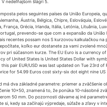
 V nedeľňajšom šlágri 5.
mposta pelos seguintes países da União Europeia, q
manha, Áustria, Bélgica, Chipre, Eslováquia, Eslové
a, França, Grécia, Irlanda, Itália, Letónia, Lituânia, L
Portugal, prevendo-se que com a expansão da União 
ais recentes possam nos S kurzovou kalkulačkou na 
repočítate, koľko eur dostanete za vami zvolené mno
ov pri súčasnom kurze. The EU Euro is a currency of
cy of United States is United States Dollar with symb
 this pair EUR/USD was last updated on Tue 23rd of 
rice for 54.99 Euros cost sixty-six dot eight nine US 
 má dva základné parametre: priemer a zväčšenie ob
čenie 10x50, znamená to, že ponúka 10-násobné zvä
merom 50 mm. Do pozornosti dávame aj iné parametre
te si, kedy sa začínajú výpredaje, súťaže a zľavy v i