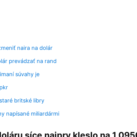
eniť naira na dolár
olár prevádzať na rand
imaní súvahy je
pkr
taré britské libry
hy napísané miliardármi
doláru síce najprv kleslo na 1,095