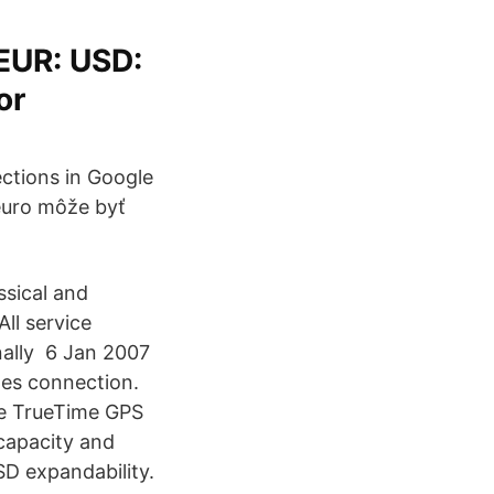
 EUR: USD:
or
ections in Google
euro môže byť
assical and
ll service
nally 6 Jan 2007
nes connection.
ie
TrueTime GPS
capacity and
SD expandability.