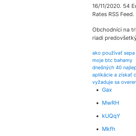
16/11/2020. 54 
Rates RSS Feed.
Obchodníci na tr
riadi predovšetk
ako používať sepa
moje btc bahamy
dnešných 40 najlep
aplikácie a získať
vyžaduje sa overen
Gax
MwRH
kUQqY
Mkfh