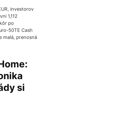
/EUR, investorov
ni 1,112
kôr po
Euro-50TE Cash
je malá, prenosná
t Home:
onika
ády si