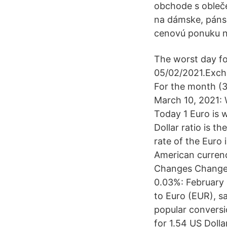
obchode s obleče
na dámske, páns
cenovú ponuku n
The worst day for
05/02/2021.Excha
For the month (
March 10, 2021:
Today 1 Euro is 
Dollar ratio is t
rate of the Euro 
American curren
Changes Change
0.03%: February 
to Euro (EUR), s
popular conversi
for 1.54 US Doll