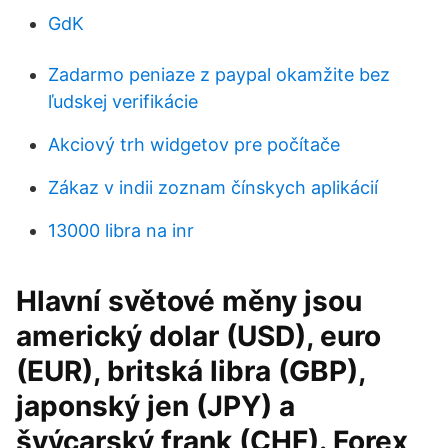
GdK
Zadarmo peniaze z paypal okamžite bez
ľudskej verifikácie
Akciový trh widgetov pre počítače
Zákaz v indii zoznam čínskych aplikácií
13000 libra na inr
Hlavní světové měny jsou
americký dolar (USD), euro
(EUR), britská libra (GBP),
japonský jen (JPY) a
švýcarský frank (CHF). Forex