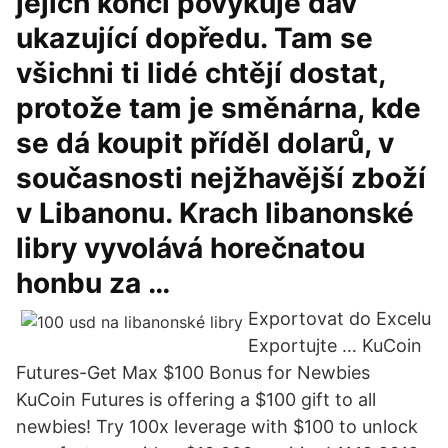
jejich konci povykuje dav
ukazující dopředu. Tam se
všichni ti lidé chtějí dostat,
protože tam je směnárna, kde
se dá koupit příděl dolarů, v
současnosti nejžhavější zboží
v Libanonu. Krach libanonské
libry vyvolává horečnatou
honbu za …
Exportovat do Excelu
Exportujte … KuCoin
Futures-Get Max $100 Bonus for Newbies
KuCoin Futures is offering a $100 gift to all
newbies! Try 100x leverage with $100 to unlock