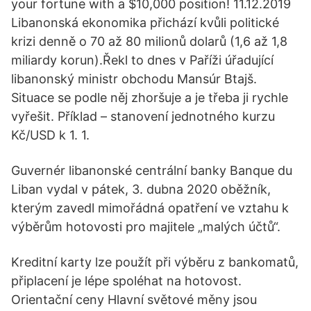
your fortune with a $10,000 position! 11.12.2019
Libanonská ekonomika přichází kvůli politické
krizi denně o 70 až 80 milionů dolarů (1,6 až 1,8
miliardy korun).Řekl to dnes v Paříži úřadující
libanonský ministr obchodu Mansúr Btajš.
Situace se podle něj zhoršuje a je třeba ji rychle
vyřešit. Příklad – stanovení jednotného kurzu
Kč/USD k 1. 1.
Guvernér libanonské centrální banky Banque du
Liban vydal v pátek, 3. dubna 2020 oběžník,
kterým zavedl mimořádná opatření ve vztahu k
výběrům hotovosti pro majitele „malých účtů“.
Kreditní karty lze použít při výběru z bankomatů,
připlacení je lépe spoléhat na hotovost.
Orientační ceny Hlavní světové měny jsou