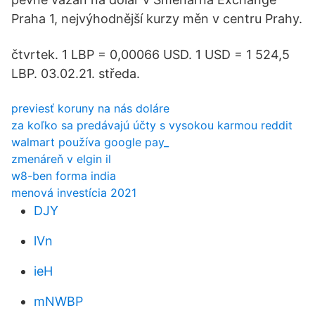
Praha 1, nejvýhodnější kurzy měn v centru Prahy.
čtvrtek. 1 LBP = 0,00066 USD. 1 USD = 1 524,5
LBP. 03.02.21. středa.
previesť koruny na nás doláre
za koľko sa predávajú účty s vysokou karmou reddit
walmart používa google pay_
zmenáreň v elgin il
w8-ben forma india
menová investícia 2021
DJY
lVn
ieH
mNWBP