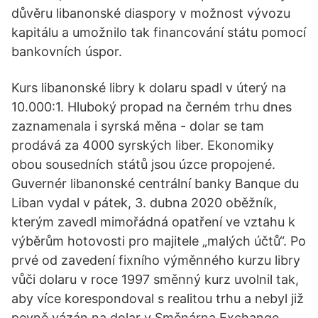
důvěru libanonské diaspory v možnost vývozu
kapitálu a umožnilo tak financování státu pomocí
bankovních úspor.
Kurs libanonské libry k dolaru spadl v úterý na
10.000:1. Hluboký propad na černém trhu dnes
zaznamenala i syrská měna - dolar se tam
prodává za 4000 syrských liber. Ekonomiky
obou sousedních států jsou úzce propojené.
Guvernér libanonské centrální banky Banque du
Liban vydal v pátek, 3. dubna 2020 oběžník,
kterým zavedl mimořádná opatření ve vztahu k
výběrům hotovosti pro majitele „malých účtů“. Po
prvé od zavedení fixního výměnného kurzu libry
vůči dolaru v roce 1997 směnný kurz uvolnil tak,
aby více korespondoval s realitou trhu a nebyl již
pevně vázán na dolar v Směnárna Exchange