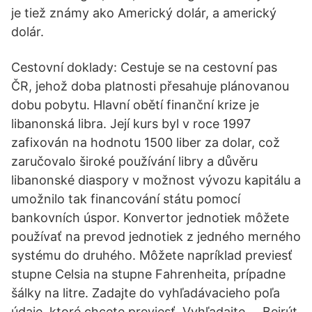
je tiež známy ako Americký dolár, a americký
dolár.
Cestovní doklady: Cestuje se na cestovní pas
ČR, jehož doba platnosti přesahuje plánovanou
dobu pobytu. Hlavní obětí finanční krize je
libanonská libra. Její kurs byl v roce 1997
zafixován na hodnotu 1500 liber za dolar, což
zaručovalo široké používání libry a důvěru
libanonské diaspory v možnost vývozu kapitálu a
umožnilo tak financování státu pomocí
bankovních úspor. Konvertor jednotiek môžete
používať na prevod jednotiek z jedného merného
systému do druhého. Môžete napríklad previesť
stupne Celsia na stupne Fahrenheita, prípadne
šálky na litre. Zadajte do vyhľadávacieho poľa
údaje, ktoré chcete previesť. Vyhľadajte … Bejrút