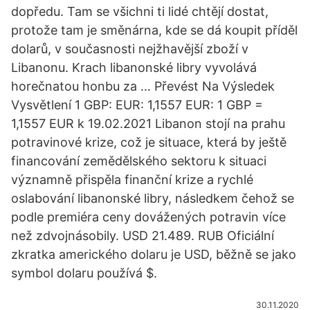
dopředu. Tam se všichni ti lidé chtějí dostat,
protože tam je směnárna, kde se dá koupit příděl
dolarů, v současnosti nejžhavější zboží v
Libanonu. Krach libanonské libry vyvolává
horečnatou honbu za … Převést Na Výsledek
Vysvětlení 1 GBP: EUR: 1,1557 EUR: 1 GBP =
1,1557 EUR k 19.02.2021 Libanon stojí na prahu
potravinové krize, což je situace, která by ještě
financování zemědělského sektoru k situaci
významně přispěla finanční krize a rychlé
oslabování libanonské libry, následkem čehož se
podle premiéra ceny dovážených potravin více
než zdvojnásobily. USD 21.489. RUB Oficiální
zkratka amerického dolaru je USD, běžně se jako
symbol dolaru používá $.
30.11.2020